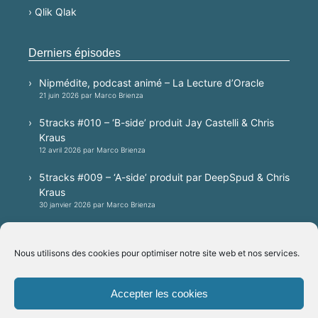
› Qlik Qlak
Derniers épisodes
Nipmédite, podcast animé – La Lecture d’Oracle
21 juin 2026 par Marco Brienza
5tracks #010 – ‘B-side’ produit Jay Castelli & Chris
Kraus
12 avril 2026 par Marco Brienza
5tracks #009 – ‘A-side’ produit par DeepSpud & Chris
Kraus
30 janvier 2026 par Marco Brienza
5tracks #008 – A techno session produced by
Patrick Villa, mixed by Jay Castelli
Nous utilisons des cookies pour optimiser notre site web et nos services.
20 janvier 2026 par Marco Brienza
Accepter les cookies
Plateformes