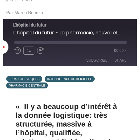
Par
Marco Brienza
L'hôpital du futur
L’hôpital du futur - La pharmacie, nouvel eldorado des IA ?
1x
00:00
/
SUBSCRIBE
SHARE
SHARE
,
,
Apple Podcasts
Google Podcasts
FLUX LOGISTIQUES
INTELLIGENCE ARTIFICIELLE
PHARMACIE CENTRALE
Overcast
PocketCasts
LINK
Podcast Addict
RSS
« Il y a beaucoup d’intérêt à
EMBED
SoundCloud
Spotify
la donnée logistique: très
RSS FEED
structurée, massive à
l’hôpital, qualifiée,