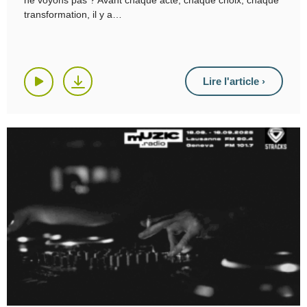
ne voyons pas ? Avant chaque acte, chaque choix, chaque
transformation, il y a
Lire l'article ›