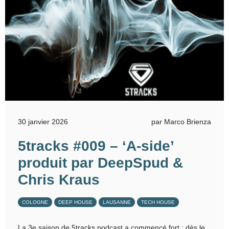
30 janvier 2026
par Marco Brienza
5tracks #009 – ‘A-side’
produit par DeepSpud &
Chris Kraus
COLOGNE
DEEP HOUSE
LAUSANNE
TECH HOUSE
La 3e saison de 5tracks podcast a commencé fort : dès le