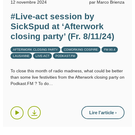
12 novembre 2024
par Marco Brienza
#Live-act session by
SickSpud at ‘Afterwork
closing party’ (Fr. 8/11/24)
AFTERWORK CLOSING PARTY
COWORKING COSPIRE
FM 90.4
LAUSANNE
LIVE-ACT
PODKAST.FM
To close this month of radio madness, what could be better
than some live festivities from the Afterwork closing party on
Podkast.FM ? To do
Lire l'article ›