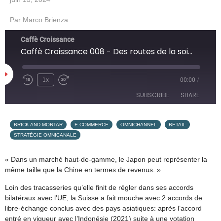
Par
Marco Brienza
Caffè Croissance
Caffè Croissance 008 - Des routes de la soie au chemin vers Soi
1x
00:00
/
SUBSCRIBE
SHARE
SHARE
,
,
,
,
Apple Podcasts
Google Podcasts
BRICK AND MORTAR
E-COMMERCE
OMNICHANNEL
RETAIL
STRATÉGIE OMNICANALE
Overcast
PocketCasts
LINK
RSS
SoundCloud
« Dans un marché haut-de-gamme, le Japon peut représenter la
EMBED
même taille que la Chine en termes de revenus. »
Spotify
Loin des tracasseries qu’elle finit de régler dans ses accords
RSS FEED
bilatéraux avec l’UE, la Suisse a fait mouche avec 2 accords de
libre-échange conclus avec des pays asiatiques: après l’accord
entré en vigueur avec l’Indonésie (2021) suite à une votation