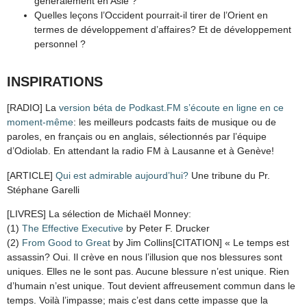
généralement en Asie ?
Quelles leçons l’Occident pourrait-il tirer de l’Orient en
termes de développement d’affaires? Et de développement
personnel ?
INSPIRATIONS
[RADIO] La
version béta de Podkast.FM s’écoute en ligne en ce
moment-même
: les meilleurs podcasts faits de musique ou de
paroles, en français ou en anglais, sélectionnés par l’équipe
d’Odiolab. En attendant la radio FM à Lausanne et à Genève!
[ARTICLE]
Qui est admirable aujourd’hui?
Une tribune du Pr.
Stéphane Garelli
[LIVRES] La sélection de Michaël Monney:
(1)
The Effective Executive
by Peter F. Drucker
(2)
From Good to Great
by Jim Collins[CITATION] « Le temps est
assassin? Oui. Il crève en nous l’illusion que nos blessures sont
uniques. Elles ne le sont pas. Aucune blessure n’est unique. Rien
d’humain n’est unique. Tout devient affreusement commun dans le
temps. Voilà l’impasse; mais c’est dans cette impasse que la