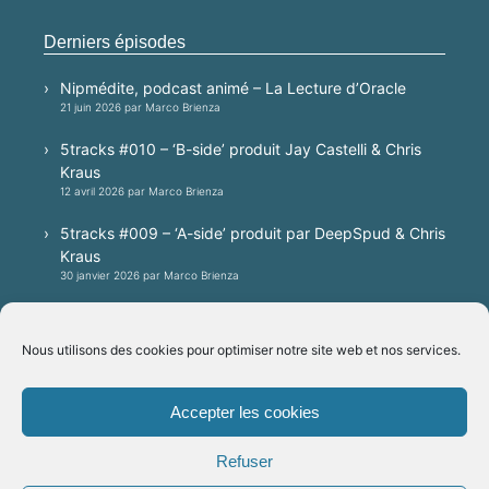
Derniers épisodes
Nipmédite, podcast animé – La Lecture d’Oracle
21 juin 2026 par Marco Brienza
5tracks #010 – ‘B-side’ produit Jay Castelli & Chris
Kraus
12 avril 2026 par Marco Brienza
5tracks #009 – ‘A-side’ produit par DeepSpud & Chris
Kraus
30 janvier 2026 par Marco Brienza
5tracks #008 – A techno session produced by
Patrick Villa, mixed by Jay Castelli
Nous utilisons des cookies pour optimiser notre site web et nos services.
20 janvier 2026 par Marco Brienza
Accepter les cookies
Plateformes
Refuser