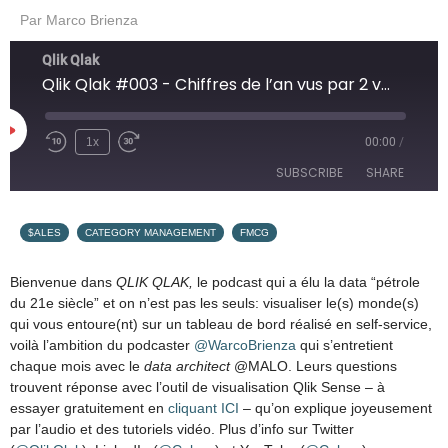
Par
Marco Brienza
Qlik Qlak
Qlik Qlak #003 - Chiffres de l’an vus par 2 vendeurs, avec Michaël Monney (Laurastar)
1x
00:00
/
SUBSCRIBE
SHARE
SHARE
,
,
Apple Podcasts
Google Podcasts
$ALES
CATEGORY MANAGEMENT
FMCG
Overcast
PocketCasts
LINK
Bienvenue dans
QLIK QLAK,
le podcast qui a élu la data “pétrole
Podcast Addict
RSS
du 21e siècle” et on n’est pas les seuls: visualiser le(s) monde(s)
EMBED
qui vous entoure(nt) sur un tableau de bord réalisé en self-service,
SoundCloud
Spotify
voilà l’ambition du podcaster
@WarcoBrienza
qui s’entretient
RSS FEED
chaque mois avec le
data architect
@MALO. Leurs questions
trouvent réponse avec l’outil de visualisation Qlik Sense – à
essayer gratuitement en
cliquant ICI
– qu’on explique joyeusement
par l’audio et des tutoriels vidéo. Plus d’info sur Twitter