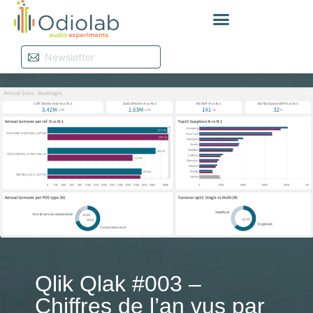
Qlik Qlak #003 –
Chiffres de l’an vus par