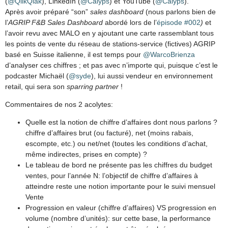
(
@QlikQlak
), LinkedIn (
@Calyps
) et YouTube (
@Calyps
).
Après avoir préparé “son”
sales dashboard
(nous parlons bien de
l’
AGRIP F&B Sales Dashboard
abordé lors de l’
épisode #002
)
et
l’avoir revu avec MALO en y ajoutant une carte rassemblant tous
les points de vente du réseau de stations-service (fictives) AGRIP
basé en Suisse italienne, il est temps pour
@WarcoBrienza
d’analyser ces chiffres ; et pas avec n’importe qui, puisque c’est le
podcaster Michaël (
@syde
), lui aussi vendeur en environnement
retail, qui sera son
sparring partner
!
Commentaires de nos 2 acolytes:
Quelle est la notion de chiffre d’affaires dont nous parlons ?
chiffre d’affaires brut (ou facturé), net (moins rabais,
escompte, etc.) ou net/net (toutes les conditions d’achat,
même indirectes, prises en compte) ?
Le tableau de bord ne présente pas les chiffres du budget
ventes, pour l’année N: l’objectif de chiffre d’affaires à
atteindre reste une notion importante pour le suivi mensuel
Vente
Progression en valeur (chiffre d’affaires) VS progression en
volume (nombre d’unités): sur cette base, la performance