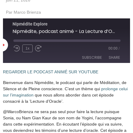
juin 21, 2026
Par
Marco Brienza
Nipmédite Explore
Nipmédite, podcast animé - La Lecture d’Oracle
1x
00:00
/
SUBSCRIBE
SHARE
REGARDER LE PODCAST ANIMÉ SUR YOUTUBE
SHARE
Overcast
PocketCasts
Bienvenue dans Nipmédite, le podcast qui parle de Méditation, de
Podcast Addict
RSS
LINK
Silence et de Pleine conscience. C’est un thème qui
prolonge celui
SoundCloud
Spotify
sur l’imagination
que nous allons aborder dans cet épisode
consacré à la ‘Lecture d’Oracle’.
EMBED
RSS FEED
@WarcoBrienza ne sera pas seul pour faire la lecture puisque
Sonia, ou Nam Gian Kaur de son nom de Yogini, l’accompagne
dans cette expérimentation. En écoutant l’épisode qui va suivre,
vous deviendrez les témoins d’une lecture d’oracle. Cet épisode a