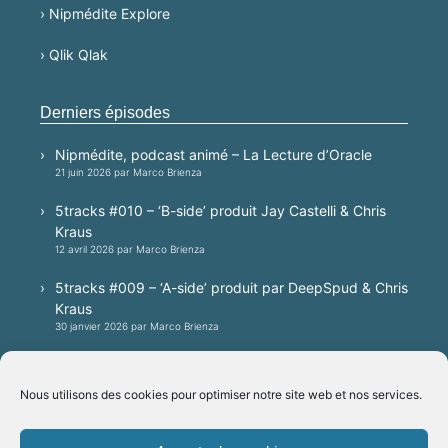
› Nipmédite Explore
› Qlik Qlak
Derniers épisodes
Nipmédite, podcast animé – La Lecture d’Oracle
21 juin 2026 par Marco Brienza
5tracks #010 – ‘B-side’ produit Jay Castelli & Chris
Kraus
12 avril 2026 par Marco Brienza
5tracks #009 – ‘A-side’ produit par DeepSpud & Chris
Kraus
30 janvier 2026 par Marco Brienza
5tracks #008 – A techno session produced by
Patrick Villa, mixed by Jay Castelli
Nous utilisons des cookies pour optimiser notre site web et nos services.
20 janvier 2026 par Marco Brienza