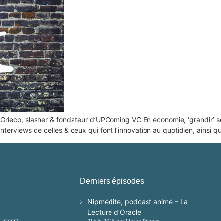
rieco, slasher & fondateur d’UPComing VC En économie, ‘grandir’ se tr
nterviews de celles & ceux qui font l’innovation au quotidien, ainsi q
Derniers épisodes
Nipmédite, podcast animé – La
Lecture d’Oracle
21 juin 2026 par Marco Brienza