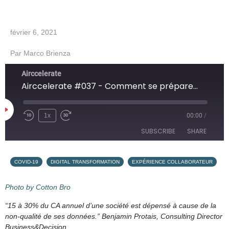
février 6, 2021
Par
Marco Brienza
Airccelerate
Airccelerate #037 - Comment se préparer à la prochaine crise? - avec Benjamin Protais (Business&Decision)
1x
00:00
/
SUBSCRIBE
SHARE
SHARE
,
,
Apple Podcasts
Google Podcasts
COVID-19
DIGITAL TRANSFORMATION
EXPÉRIENCE COLLABORATEUR
Overcast
PocketCasts
LINK
Photo by Cotton Bro
Podcast Addict
RSS
“15 à 30% du CA annuel d’une société est dépensé à cause de la
EMBED
SoundCloud
Spotify
non-qualité de ses données.” Benjamin Protais, Consulting Director
Business&Decision
RSS FEED