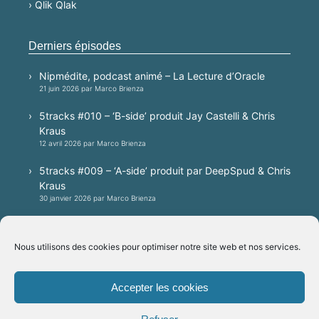
› Qlik Qlak
Derniers épisodes
Nipmédite, podcast animé – La Lecture d’Oracle
21 juin 2026 par Marco Brienza
5tracks #010 – ‘B-side’ produit Jay Castelli & Chris
Kraus
12 avril 2026 par Marco Brienza
5tracks #009 – ‘A-side’ produit par DeepSpud & Chris
Kraus
30 janvier 2026 par Marco Brienza
5tracks #008 – A techno session produced by
Patrick Villa, mixed by Jay Castelli
Nous utilisons des cookies pour optimiser notre site web et nos services.
20 janvier 2026 par Marco Brienza
Accepter les cookies
Plateformes