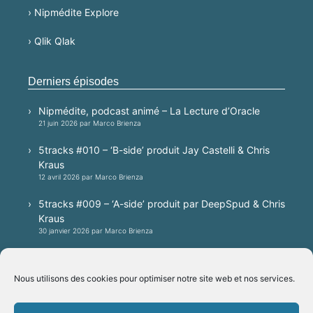
› Nipmédite Explore
› Qlik Qlak
Derniers épisodes
Nipmédite, podcast animé – La Lecture d’Oracle
21 juin 2026 par Marco Brienza
5tracks #010 – ‘B-side’ produit Jay Castelli & Chris
Kraus
12 avril 2026 par Marco Brienza
5tracks #009 – ‘A-side’ produit par DeepSpud & Chris
Kraus
30 janvier 2026 par Marco Brienza
5tracks #008 – A techno session produced by
Patrick Villa, mixed by Jay Castelli
Nous utilisons des cookies pour optimiser notre site web et nos services.
20 janvier 2026 par Marco Brienza